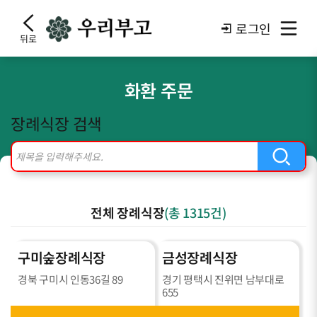
로그인
뒤로
화환 주문
장례식장 검색
전체 장례식장
(총
1315
건)
구미숲장례식장
금성장례식장
경북 구미시 인동36길 89
경기 평택시 진위면 남부대로
655