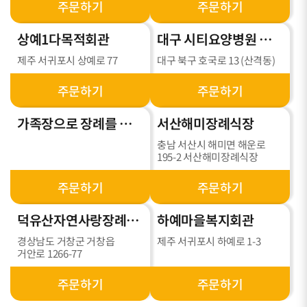
주문하기
주문하기
상예1다목적회관
대구 시티요양병원 장례식장
제주 서귀포시 상예로 77
대구 북구 호국로 13 (산격동)
주문하기
주문하기
가족장으로 장례를 진행합니다.
서산해미장례식장
충남 서산시 해미면 해운로
195-2 서산해미장례식장
주문하기
주문하기
덕유산자연사랑장례식장
하예마을복지회관
경상남도 거창군 거창읍
제주 서귀포시 하예로 1-3
거안로 1266-77
주문하기
주문하기